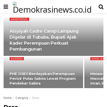
ADVERTORIAL
Aisyiyah Cadre Camp Lampung
Digelar di Tubaba, Bupati Ajak
Kader Perempuan Perkuat
Pembangunan
BUSINESS
SOSIAL BUD
PHE OSES Berdayakan Perempuan
Merawat 
Pesisir Pulau Sabira Lewat Program
Massal B
Pendekar Sabira
Iman, B
Home
Category
Desa