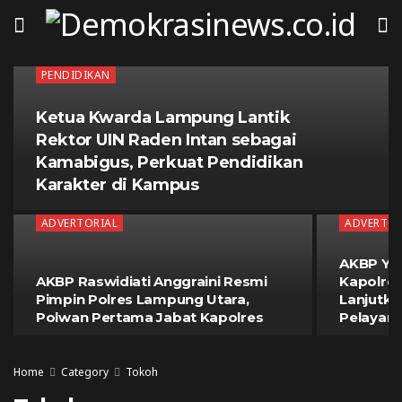
PENDIDIKAN
Ketua Kwarda Lampung Lantik
Rektor UIN Raden Intan sebagai
Kamabigus, Perkuat Pendidikan
Karakter di Kampus
ADVERTORIAL
ADVERTOR
AKBP Yul
AKBP Raswidiati Anggraini Resmi
Kapolres
Pimpin Polres Lampung Utara,
Lanjutka
Polwan Pertama Jabat Kapolres
Pelayan
Home
Category
Tokoh