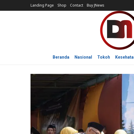
Landing Page
Shop
Contact
Buy JNews
Beranda
Nasional
Tokoh
Kesehata
ADVERTORIAL
Aisyiyah Cadre Camp Lamp
Tubaba, Bupati Ajak Kad
Perkuat Pembangunan
DEMOKRASINEWS
08/08/2026