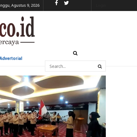
nggu, Agustus 9, 2026
Login
Advertorial
antik Rektor UIN Raden Intan
kuat Pendidikan Karakter di Kampus