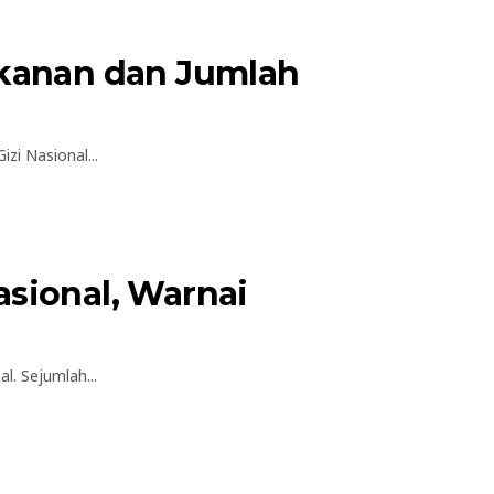
akanan dan Jumlah
i Nasional...
sional, Warnai
. Sejumlah...