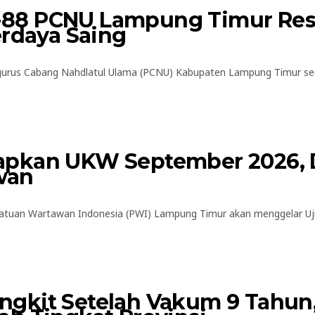
88 PCNU Lampung Timur Resm
erdaya Saing
rus Cabang Nahdlatul Ulama (PCNU) Kabupaten Lampung Timur seca
apkan UKW September 2026, 
wan
tuan Wartawan Indonesia (PWI) Lampung Timur akan menggelar Uji
gkit Setelah Vakum 9 Tahun,