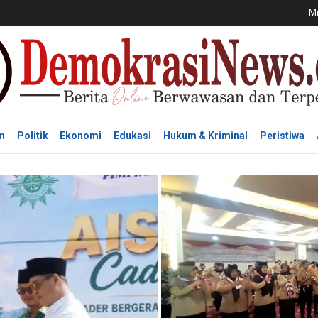
Mi
n
Politik
Ekonomi
Edukasi
Hukum & Kriminal
Peristiwa
PENDIDIKAN
ung Digelar di
Ketua Kwarda Lampung L
sebagai Kamabigus, Per
er Perempuan
07/08/2026