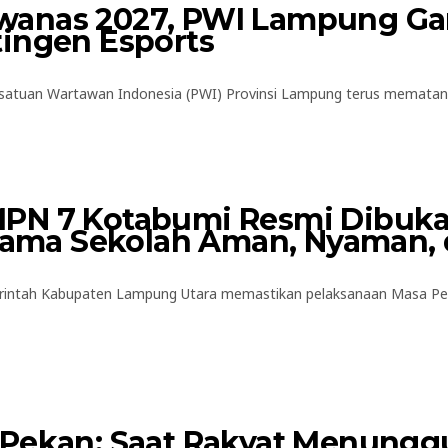
wanas 2027, PWI Lampung Gan
tingen Esports
tuan Wartawan Indonesia (PWI) Provinsi Lampung terus mematangk
MPN 7 Kotabumi Resmi Dibuk
ertama Sekolah Aman, Nyaman
intah Kabupaten Lampung Utara memastikan pelaksanaan Masa Pe
 Pekan: Saat Rakyat Menungg