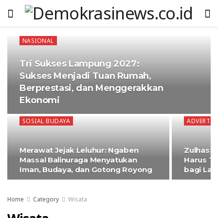
NASIONAL
Tri Sukses Lampung 2027:
Sukses Menjadi Tuan Rumah,
Berprestasi, dan Menggerakkan
Ekonomi
SOSIAL BUDAYA
ADVERTOR
Merawat Jejak Leluhur: Ngaben
Zulhas:
Massal Balinuraga Menyatukan
Harus Ti
Iman, Budaya, dan Gotong Royong
bagi La
Home
Category
Wisata