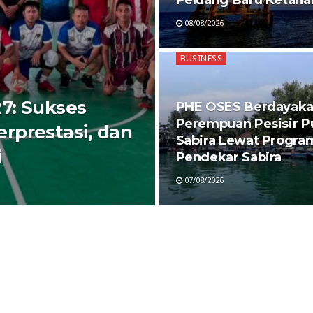
Peluang Baru Ketaha
08/08/2026
BUSINESS
7: Sukses
PHE OSES Berdayak
Perempuan Pesisir P
rprestasi, dan
Sabira Lewat Progra
i
Pendekar Sabira
07/08/2026