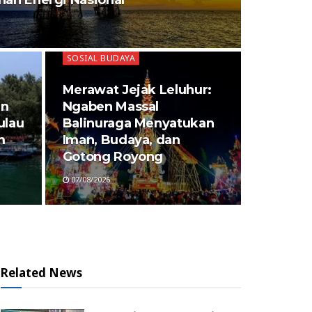
nan Energi Nasional
SOSIAL BUDAYA
Merawat Jejak Leluhur:
an
Ngaben Massal
ulau
Balinuraga Menyatukan
m
Iman, Budaya, dan
Gotong Royong
07/08/2026
Related News