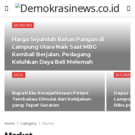
EKONOMI
Harga Sejumlah Bahan Pangan di
Lampung Utara Naik Saat MBG
Kembali Berjalan, Pedagang
Keluhkan Daya Beli Melemah
DESA
BUSINESS
Bupati Ela: Kesejahteraan Petani
Dapur MB
Tembakau Dimulai dari Kebijakan
Lampung
yang Tepat Sasaran
Ribu per
Home
Category
Market