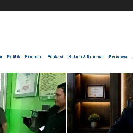
n
Politik
Ekonomi
Edukasi
Hukum & Kriminal
Peristiwa
OPINI
otor Milik
Akademisi Soroti Pemba
Lampung Utara, Desak 
 Kades, Buronan
30/07/2026
itangkap di