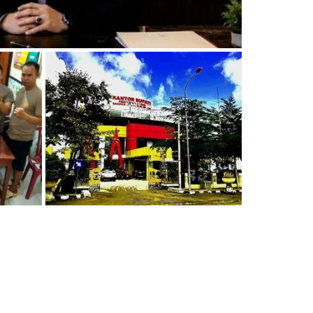
HUKUM & KRIMINAL
Tiga ASN Korupsi Gratifikasi
di Lampung Utara Masih
ta
Terima 50 Persen Hak
ang
Kepegawaian, Pemkab:
Tunggu Keputusan BKN
29/07/2026