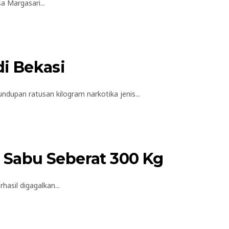
 Margasari...
i Bekasi
upan ratusan kilogram narkotika jenis...
 Sabu Seberat 300 Kg
sil digagalkan...