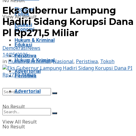
No Result
Eks Gubernur Lampung
Ekonomi
Politik
View All Result
Hadiri Sidang Korupsi Dana
Edukasi
Ekonomi
PI Rp271,5 Miliar
Hukum & Kriminal
Edukasi
DemokrasiNews
14/05/2026
Peristiwa
Hukum & Kriminal
in
Hukum & Kriminal
,
Nasional
,
Peristiwa
,
Tokoh
Advertorial
Peristiwa
Advertorial
No Result
View All Result
No Result