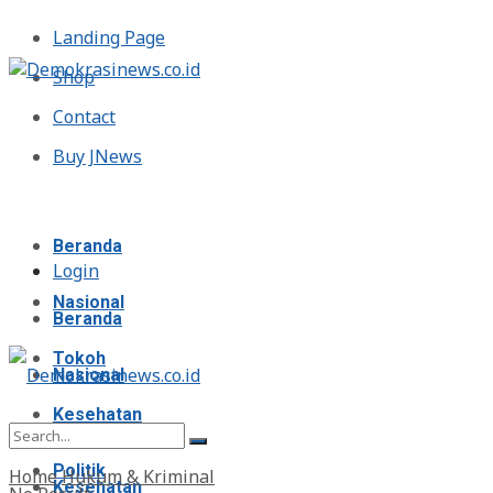
Landing Page
Shop
Contact
Buy JNews
Jumat, Agustus 7, 2026
Beranda
Login
Nasional
Beranda
Tokoh
Nasional
Kesehatan
Tokoh
Politik
Home
Hukum & Kriminal
Kesehatan