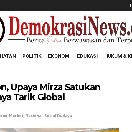
J
HATAN
POLITIK
EKONOMI
EDUKASI
HUKUM & K
n, Upaya Mirza Satukan
ya Tarik Global
nomi
,
Market
,
Nasional
,
Sosial Budaya