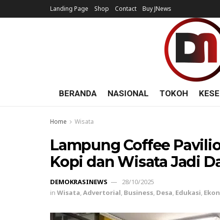
Landing Page
Shop
Contact
Buy JNews
BERANDA
NASIONAL
TOKOH
KESE
Home
Wisata
Lampung Coffee Pavilio
Kopi dan Wisata Jadi Da
DEMOKRASINEWS
28/10/2025
in
Wisata
,
Advertorial
,
Business
,
Desa
,
Edukasi
,
Eko