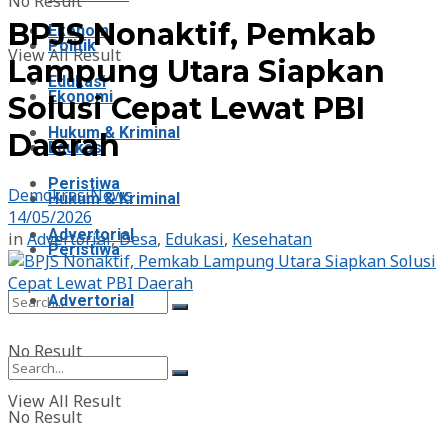
No Result
BPJS Nonaktif, Pemkab
Ekonomi
Politik
View All Result
Lampung Utara Siapkan
Edukasi
Ekonomi
Solusi Cepat Lewat PBI
Hukum & Kriminal
Daerah
Edukasi
Peristiwa
DemokrasiNews
Hukum & Kriminal
14/05/2026
Advertorial
in
Advertorial
,
Desa
,
Edukasi
,
Kesehatan
Peristiwa
Advertorial
No Result
View All Result
No Result