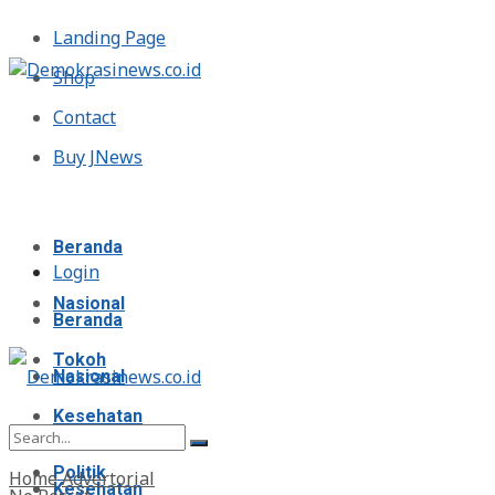
Landing Page
Shop
Contact
Buy JNews
Minggu, Agustus 9, 2026
Beranda
Login
Nasional
Beranda
Tokoh
Nasional
Kesehatan
Tokoh
Politik
Home
Advertorial
Kesehatan