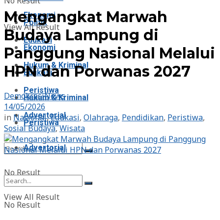
No Result
Mengangkat Marwah
Ekonomi
Politik
View All Result
Budaya Lampung di
Edukasi
Ekonomi
Panggung Nasional Melalui
Hukum & Kriminal
HPN dan Porwanas 2027
Edukasi
Peristiwa
DemokrasiNews
Hukum & Kriminal
14/05/2026
Advertorial
in
Nasional
,
Edukasi
,
Olahraga
,
Pendidikan
,
Peristiwa
,
Peristiwa
Sosial Budaya
,
Wisata
Advertorial
No Result
View All Result
No Result