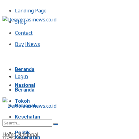
Landing Page
Shop
Contact
Buy JNews
Jumat, Agustus 7, 2026
Beranda
Login
Nasional
Beranda
Tokoh
Nasional
Kesehatan
Tokoh
Politik
Home
Nasional
Kesehatan