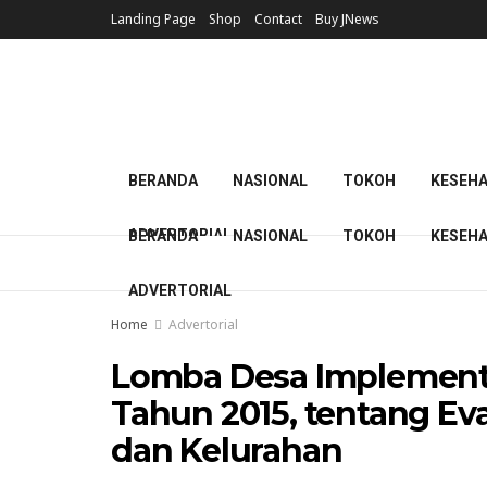
Landing Page
Shop
Contact
Buy JNews
BERANDA
NASIONAL
TOKOH
KESEH
ADVERTORIAL
BERANDA
NASIONAL
TOKOH
KESEH
ADVERTORIAL
Home
Advertorial
Lomba Desa Implementa
Tahun 2015, tentang E
dan Kelurahan