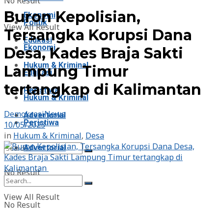
No Result
Buron Kepolisian,
Ekonomi
Politik
View All Result
Tersangka Korupsi Dana
Edukasi
Ekonomi
Desa, Kades Braja Sakti
Hukum & Kriminal
Lampung Timur
Edukasi
tertangkap di Kalimantan
Peristiwa
Hukum & Kriminal
DemokrasiNews
Advertorial
Peristiwa
10/05/2023
in
Hukum & Kriminal
,
Desa
Advertorial
No Result
View All Result
No Result