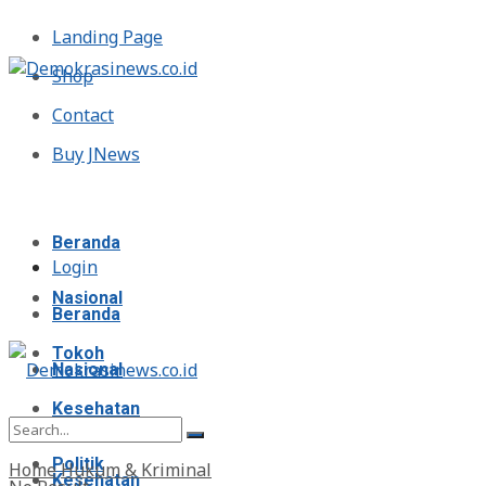
Landing Page
Shop
Contact
Buy JNews
Senin, Agustus 10, 2026
Beranda
Login
Nasional
Beranda
Tokoh
Nasional
Kesehatan
Tokoh
Politik
Home
Hukum & Kriminal
Kesehatan