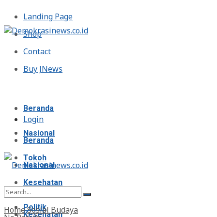
Landing Page
Shop
Contact
Buy JNews
Kamis, Agustus 6, 2026
Beranda
Login
Nasional
Beranda
Tokoh
Nasional
Kesehatan
Tokoh
Politik
Home
Sosial Budaya
Kesehatan