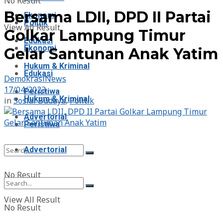
No Result
Bersama LDII, DPD II Partai
Ekonomi
Politik
View All Result
Golkar Lampung Timur
Edukasi
Ekonomi
Gelar Santunan Anak Yatim
Hukum & Kriminal
Edukasi
DemokrasiNews
17/04/2023
Peristiwa
Hukum & Kriminal
in
Sosial Budaya
,
Politik
Advertorial
Peristiwa
Advertorial
No Result
View All Result
No Result