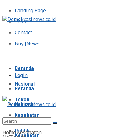
Landing Page
Shop
Contact
Buy JNews
Jumat, Agustus 7, 2026
Beranda
Login
Nasional
Beranda
Tokoh
Nasional
Kesehatan
Tokoh
Politik
Home
Kesehatan
Kesehatan