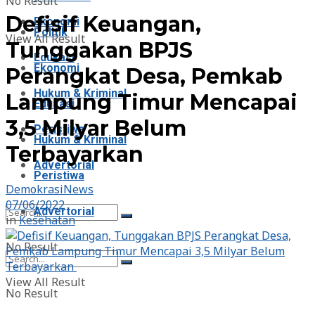
No Result
Defisif Keuangan,
Ekonomi
Politik
View All Result
Tunggakan BPJS
Edukasi
Ekonomi
Perangkat Desa, Pemkab
Hukum & Kriminal
Lampung Timur Mencapai
Edukasi
3,5 Milyar Belum
Peristiwa
Hukum & Kriminal
Terbayarkan
Advertorial
Peristiwa
DemokrasiNews
07/06/2022
Advertorial
in
Kesehatan
No Result
View All Result
No Result