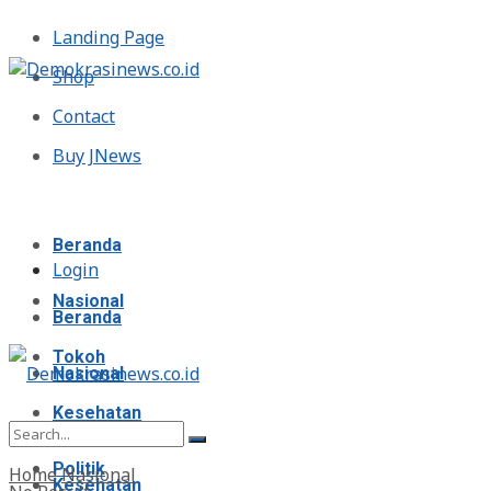
Landing Page
Shop
Contact
Buy JNews
Jumat, Agustus 7, 2026
Beranda
Login
Nasional
Beranda
Tokoh
Nasional
Kesehatan
Tokoh
Politik
Home
Nasional
Kesehatan