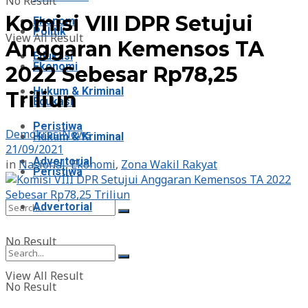
No Result
Komisi VIII DPR Setujui
Ekonomi
Politik
View All Result
Anggaran Kemensos TA
Edukasi
Ekonomi
2022 Sebesar Rp78,25
Hukum & Kriminal
Triliun
Edukasi
Peristiwa
DemokrasiNews
Hukum & Kriminal
21/09/2021
Advertorial
in
Nasional
,
Ekonomi
,
Zona Wakil Rakyat
Peristiwa
Advertorial
No Result
View All Result
No Result