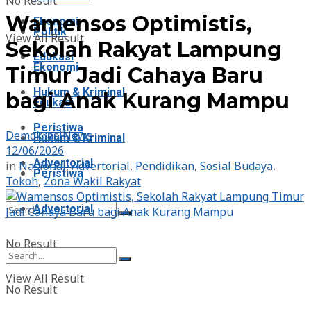
No Result
Wamensos Optimistis,
Ekonomi
Politik
View All Result
Sekolah Rakyat Lampung
Edukasi
Ekonomi
Timur Jadi Cahaya Baru
Hukum & Kriminal
bagi Anak Kurang Mampu
Edukasi
Peristiwa
DemokrasiNews
Hukum & Kriminal
12/06/2026
Advertorial
in
Nasional
,
Advertorial
,
Pendidikan
,
Sosial Budaya
,
Peristiwa
Tokoh
,
Zona Wakil Rakyat
Advertorial
No Result
View All Result
No Result