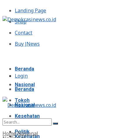
Landing Page
Shop
Contact
Buy JNews
Senin, Agustus 10, 2026
Beranda
Login
Nasional
Beranda
Tokoh
Nasional
Kesehatan
Tokoh
Politik
Home
Nasional
Kesehatan