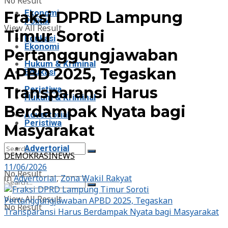
No Result
Ekonomi
Fraksi DPRD Lampung
Politik
View All Result
Timur Soroti
Edukasi
Ekonomi
Pertanggungjawaban
Hukum & Kriminal
APBD 2025, Tegaskan
Edukasi
Transparansi Harus
Peristiwa
Hukum & Kriminal
Berdampak Nyata bagi
Advertorial
Peristiwa
Masyarakat
Advertorial
DEMOKRASINEWS
11/06/2026
No Result
in
Advertorial
,
Zona Wakil Rakyat
View All Result
No Result