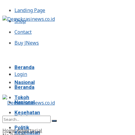
Landing Page
Shop
Contact
Buy JNews
Jumat, Agustus 7, 2026
Beranda
Login
Nasional
Beranda
Tokoh
Nasional
Kesehatan
Tokoh
Politik
Home
Advertorial
Kesehatan