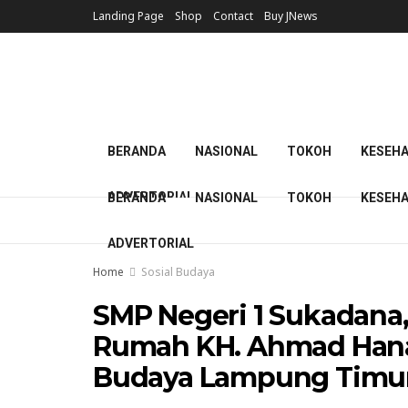
Landing Page
Shop
Contact
Buy JNews
BERANDA
NASIONAL
TOKOH
KESEH
ADVERTORIAL
BERANDA
NASIONAL
TOKOH
KESEH
ADVERTORIAL
Home
Sosial Budaya
SMP Negeri 1 Sukadana,
Rumah KH. Ahmad Hanaf
Budaya Lampung Timu