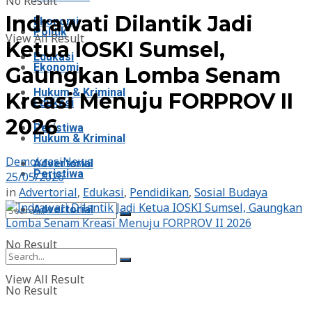
No Result
Indrawati Dilantik Jadi
Ekonomi
Politik
View All Result
Ketua IOSKI Sumsel,
Edukasi
Ekonomi
Gaungkan Lomba Senam
Hukum & Kriminal
Kreasi Menuju FORPROV II
Edukasi
2026
Peristiwa
Hukum & Kriminal
DemokrasiNews
Advertorial
Peristiwa
25/05/2026
in
Advertorial
,
Edukasi
,
Pendidikan
,
Sosial Budaya
Advertorial
No Result
View All Result
No Result