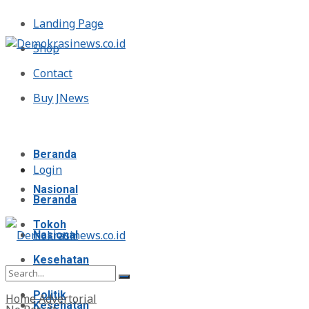
Landing Page
Shop
Contact
Buy JNews
Minggu, Agustus 9, 2026
Beranda
Login
Nasional
Beranda
Tokoh
Nasional
Kesehatan
Tokoh
Politik
Home
Advertorial
Kesehatan