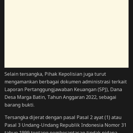
Selain tersangka, Pihak Kepolisian juga turut
mengamankan berbagai dokumen administrasi terkait
Laporan Pertanggungjawaban Keuangan (SPJ), Dana
Desa Marga Batin, Tahun Anggaran 2022, sebagai
barang bukti.
Tersangka dijerat dengan pasal Pasal 2 ayat (1) atau
Pasal 3 Undang-Undang Republik Indonesia Nomor 31
tahun 1999 tentang pemberantasan tindak pidana