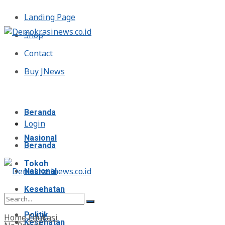
Landing Page
Shop
Contact
Buy JNews
Sabtu, Agustus 8, 2026
Beranda
Login
Nasional
Beranda
Tokoh
Nasional
Kesehatan
Tokoh
Politik
Home
Edukasi
Kesehatan