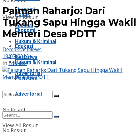
No Result
Paiman Raharjo: Dari
Ekonomi
Politik
View All Result
Tukang Sapu Hingga Wakil
Edukasi
Ekonomi
Menteri Desa PDTT
Hukum & Kriminal
Edukasi
DemokrasiNews
18/07/2023
Peristiwa
Hukum & Kriminal
in
Edukasi
Advertorial
Peristiwa
Advertorial
No Result
View All Result
No Result