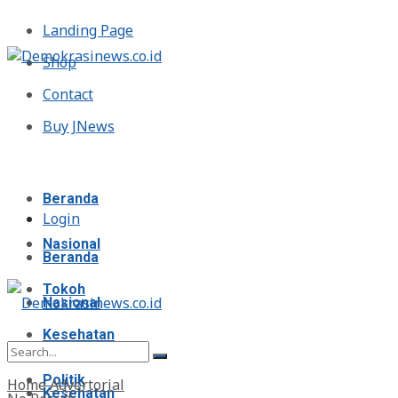
Landing Page
Shop
Contact
Buy JNews
Minggu, Agustus 9, 2026
Beranda
Login
Nasional
Beranda
Tokoh
Nasional
Kesehatan
Tokoh
Politik
Home
Advertorial
Kesehatan