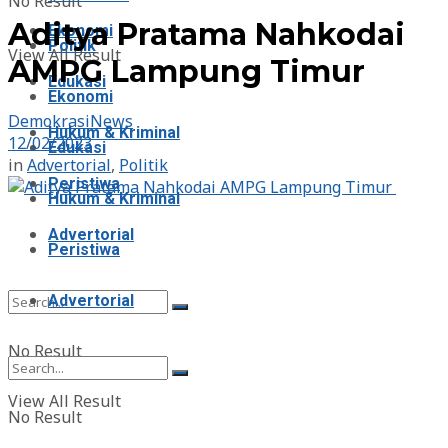
No Result
Aditya Pratama Nahkodai
Ekonomi
Politik
View All Result
AMPG Lampung Timur
Edukasi
Ekonomi
DemokrasiNews
Hukum & Kriminal
12/02/2023
Edukasi
in
Advertorial
,
Politik
Peristiwa
Hukum & Kriminal
Advertorial
Peristiwa
Advertorial
No Result
View All Result
No Result