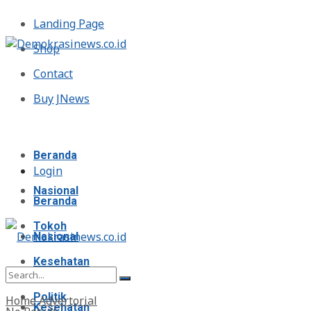
Landing Page
Shop
Contact
Buy JNews
Minggu, Agustus 9, 2026
Beranda
Login
Nasional
Beranda
Tokoh
Nasional
Kesehatan
Tokoh
Politik
Home
Advertorial
Kesehatan