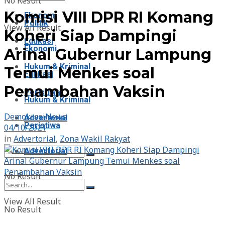
No Result
Komisi VIII DPR RI Komang
Ekonomi
Politik
View All Result
Koheri Siap Dampingi
Edukasi
Ekonomi
Arinal Gubernur Lampung
Hukum & Kriminal
Temui Menkes soal
Edukasi
Penambahan Vaksin
Peristiwa
Hukum & Kriminal
DemokrasiNews
Advertorial
Peristiwa
04/10/2021
in
Advertorial
,
Zona Wakil Rakyat
Advertorial
No Result
View All Result
No Result