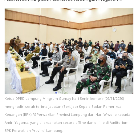
Ketua DPRD Lampung Mingrum Gumay hari Senin kemarin(09/11/2020)
menghadiri serah terima jabatan (Sertijab) Kepala Badan Pemeriksa
Keuangan (BPK) RI Perwakilan Provinsi Lampung dari Hari Wiwoho kepada
Andri Yogama, yang dilaksanakan secara offline dan online di Auditorium
BPK Perwakilan Provinsi Lampung.