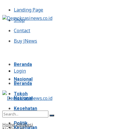
Landing Page
Shop
Contact
Buy JNews
Kamis, Agustus 6, 2026
Beranda
Login
Nasional
Beranda
Tokoh
Nasional
Kesehatan
Tokoh
Politik
Home
Edukasi
Kesehatan