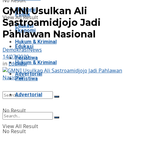
No Result
GMNI Usulkan Ali
Ekonomi
Politik
View All Result
Sastroamidjojo Jadi
Edukasi
Ekonomi
Pahlawan Nasional
Hukum & Kriminal
Edukasi
DemokrasiNews
14/07/2020
Peristiwa
Hukum & Kriminal
in
Edukasi
Advertorial
Peristiwa
Advertorial
No Result
View All Result
No Result