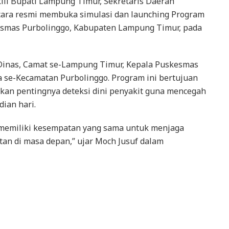
li Bupati Lampung Timur, Sekretaris Daerah
ecara resmi membuka simulasi dan launching Program
esmas Purbolinggo, Kabupaten Lampung Timur, pada
la Dinas, Camat se-Lampung Timur, Kepala Puskesmas
a se-Kecamatan Purbolinggo. Program ini bertujuan
an pentingnya deteksi dini penyakit guna mencegah
ian hari.
 memiliki kesempatan yang sama untuk menjaga
n di masa depan,” ujar Moch Jusuf dalam