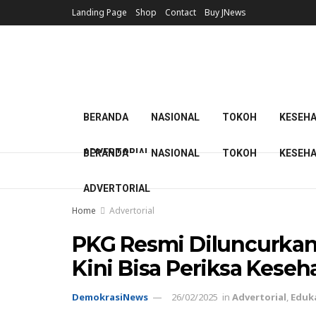
Landing Page
Shop
Contact
Buy JNews
BERANDA
NASIONAL
TOKOH
KESEH
ADVERTORIAL
BERANDA
NASIONAL
TOKOH
KESEH
ADVERTORIAL
Home
Advertorial
PKG Resmi Diluncurka
Kini Bisa Periksa Keseh
DemokrasiNews
26/02/2025
in
Advertorial
,
Eduk