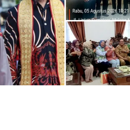
ADVERTORIAL
Deddy Amarullah Terim
Audiensi Perpeni Banda
Lampung, Bahas Pengu
hingga Program
Pemberdayaan Pensiun
05/08/2026