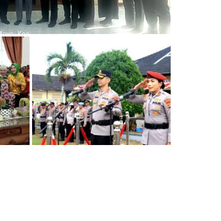
ADVERTORIAL
a
AKBP Yuliansyah Resmi Jabat
r
Kapolres Lampung Timur,
kuhan
Siap Lanjutkan Prestasi dan
Perkuat Pelayanan Humanis
an
04/08/2026