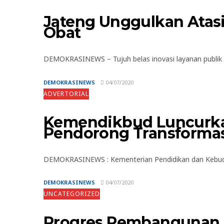
Jateng Unggulkan Atasi
Obat
DEMOKRASINEWS – Tujuh belas inovasi layanan publik as
DEMOKRASINEWS
04/07/2020
ADVERTORIAL
Kemendikbud Luncurkan
Pendorong Transformas
DEMOKRASINEWS : Kementerian Pendidikan dan Kebudaya
DEMOKRASINEWS
04/07/2020
UNCATEGORIZED
Progres Pembangunan 9