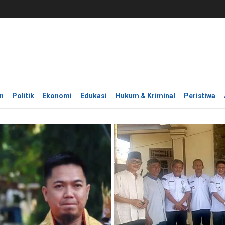
n
Politik
Ekonomi
Edukasi
Hukum & Kriminal
Peristiwa
SOSIAL BUDAYA
i Resmi Pimpin
Ahli Waris Korban Keba
Santunan Kemensos Rp1
olwan Pertama
05/08/2026