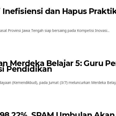
 Inefisiensi dan Hapus Prakt
al Provinsi Jawa Tengah siap bersaing pada Kompetisi Inovasi...
 Merdeka Belajar 5: Guru P
i Pendidikan
an (Kemendikbud), pada Jumat (3/7) meluncurkan Merdeka Belajar 
8,22%, SPAM Umbulan Akan P