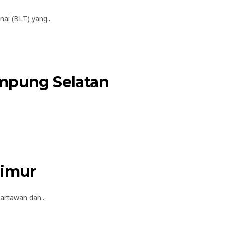
i (BLT) yang...
ampung Selatan
Timur
rtawan dan...