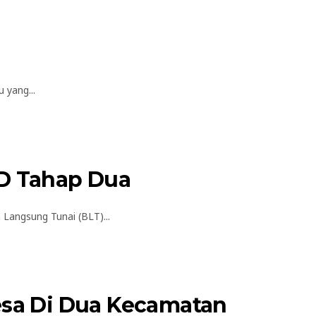
 yang...
D Tahap Dua
angsung Tunai (BLT)...
esa Di Dua Kecamatan