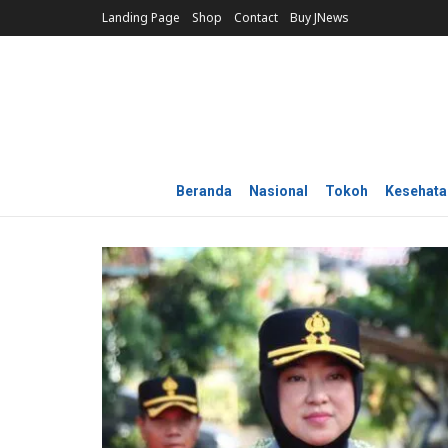
Landing Page
Shop
Contact
Buy JNews
Beranda
Nasional
Tokoh
Kesehata
ADVERTORIAL
AKBP Raswidiati Anggrain
Polres Lampung Utara, P
Jabat Kapolres
DEMOKRASINEWS
05/08/2026