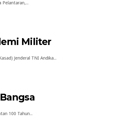
elantaran,...
emi Militer
sad) Jenderal TNI Andika...
h Bangsa
tan 100 Tahun...