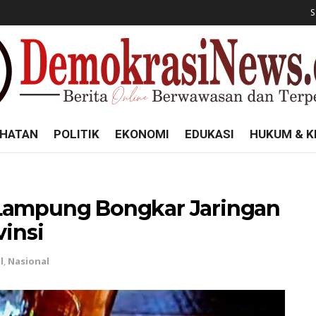
S
HATAN
POLITIK
EKONOMI
EDUKASI
HUKUM & K
 Lampung Bongkar Jaringan
vinsi
l
,
Nasional