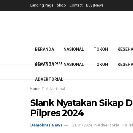
Landing Page
Shop
Contact
Buy JNews
BERANDA
NASIONAL
TOKOH
KESEH
ADVERTORIAL
BERANDA
NASIONAL
TOKOH
KESEH
ADVERTORIAL
Home
Advertorial
Slank Nyatakan Sikap 
Pilpres 2024
DemokrasiNews
21/01/2024
in
Advertorial
,
Polit