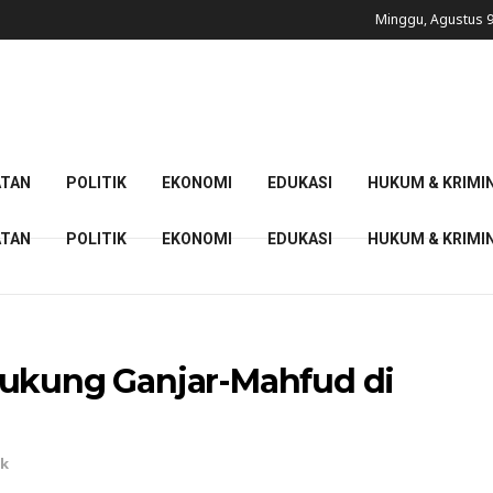
Minggu, Agustus 9
ATAN
POLITIK
EKONOMI
EDUKASI
HUKUM & KRIMI
ATAN
POLITIK
EKONOMI
EDUKASI
HUKUM & KRIMI
Dukung Ganjar-Mahfud di
ik