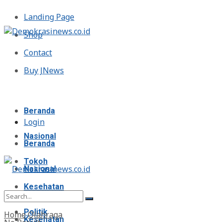
Landing Page
Shop
Contact
Buy JNews
Sabtu, Agustus 8, 2026
Beranda
Login
Nasional
Beranda
Tokoh
Nasional
Kesehatan
Tokoh
Politik
Home
Olahraga
Kesehatan