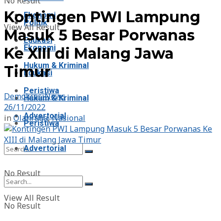
No Result
Kontingen PWI Lampung
Ekonomi
Politik
View All Result
Masuk 5 Besar Porwanas
Edukasi
Ekonomi
Ke XIII di Malang Jawa
Hukum & Kriminal
Timur
Edukasi
Peristiwa
DemokrasiNews
Hukum & Kriminal
26/11/2022
Advertorial
in
Olahraga
,
Nasional
Peristiwa
Advertorial
No Result
View All Result
No Result