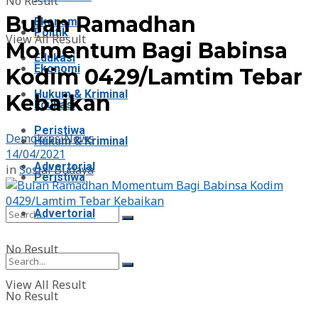
No Result
Bulan Ramadhan
Ekonomi
Politik
View All Result
Momentum Bagi Babinsa
Edukasi
Ekonomi
Kodim 0429/Lamtim Tebar
Hukum & Kriminal
Kebaikan
Edukasi
Peristiwa
DemokrasiNews
Hukum & Kriminal
14/04/2021
Advertorial
in
Sosial Budaya
Peristiwa
Advertorial
No Result
View All Result
No Result