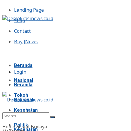
Landing Page
Shop
Contact
Buy JNews
Minggu, Agustus 9, 2026
Beranda
Login
Nasional
Beranda
Tokoh
Nasional
Kesehatan
Tokoh
Politik
Home
Sosial Budaya
Kesehatan