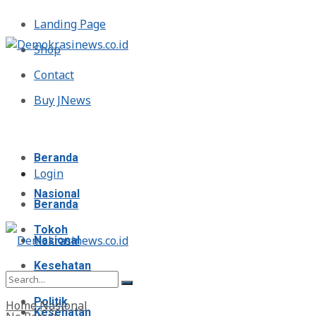
Landing Page
Shop
Contact
Buy JNews
Jumat, Agustus 7, 2026
Beranda
Login
Nasional
Beranda
Tokoh
Nasional
Kesehatan
Tokoh
Politik
Home
Nasional
Kesehatan