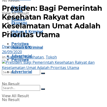
No Result
Presiden: Bagi Pemerintah
Ekonomi
Politik
View All Result
Kesehatan Rakyat dan
Edukasi
Ekonomi
Keselamatan Umat Adalah
Hukum & Kriminal
Prioritas Utama
Edukasi
Peristiwa
DemokrasiNews
Hukum & Kriminal
26/09/2020
Advertorial
in
Nasional
,
Kesehatan
,
Tokoh
Peristiwa
Advertorial
No Result
View All Result
No Result