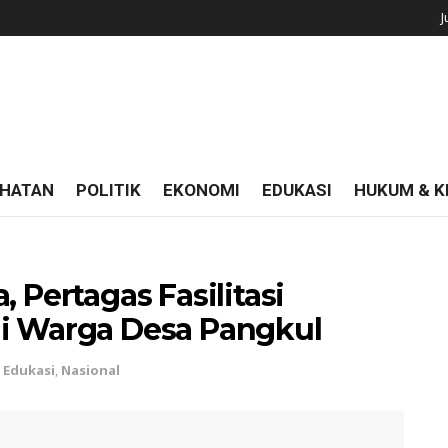
J
HATAN
POLITIK
EKONOMI
EDUKASI
HUKUM & K
 Pertagas Fasilitasi
gi Warga Desa Pangkul
,
Edukasi
,
Nasional