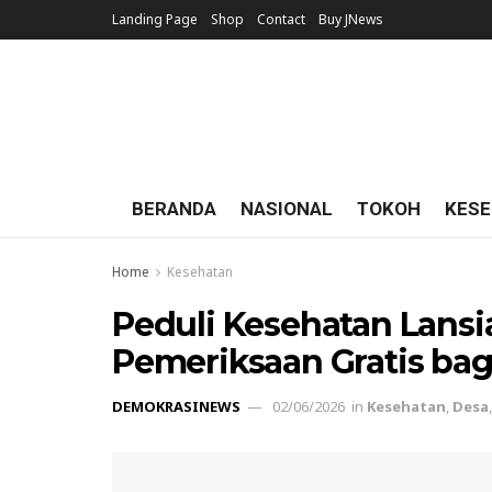
Landing Page
Shop
Contact
Buy JNews
BERANDA
NASIONAL
TOKOH
KESE
Home
Kesehatan
Peduli Kesehatan Lansia,
Pemeriksaan Gratis ba
DEMOKRASINEWS
02/06/2026
in
Kesehatan
,
Desa