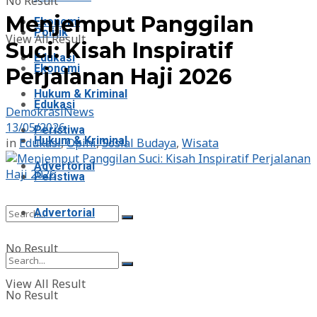
No Result
Menjemput Panggilan
Ekonomi
Politik
View All Result
Suci: Kisah Inspiratif
Edukasi
Ekonomi
Perjalanan Haji 2026
Hukum & Kriminal
Edukasi
DemokrasiNews
13/05/2026
Peristiwa
Hukum & Kriminal
in
Edukasi
,
Opini
,
Sosial Budaya
,
Wisata
Advertorial
Peristiwa
Advertorial
No Result
View All Result
No Result