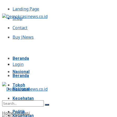
Landing Page
Shop
Contact
Buy JNews
Senin, Agustus 10, 2026
Beranda
Login
Nasional
Beranda
Tokoh
Nasional
Kesehatan
Tokoh
Politik
Home
Edukasi
Kesehatan