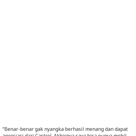
“Benar-benar gak nyangka berhasil menang dan dapat
apresiasi dari Castrol. Akhirnya saya bisa punya mobil