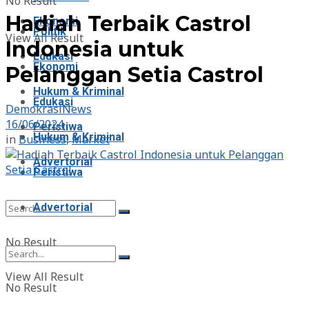
No Result
Hadiah Terbaik Castrol
Ekonomi
Politik
View All Result
Indonesia untuk
Edukasi
Ekonomi
Pelanggan Setia Castrol
Hukum & Kriminal
Edukasi
DemokrasiNews
16/06/2024
Peristiwa
Hukum & Kriminal
in
Business
,
Market
Advertorial
Peristiwa
Advertorial
No Result
View All Result
No Result