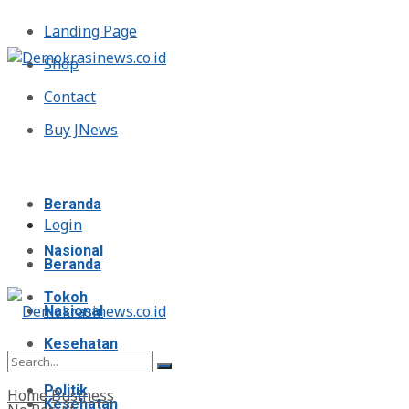
Landing Page
Shop
Contact
Buy JNews
Minggu, Agustus 9, 2026
Beranda
Login
Nasional
Beranda
Tokoh
Nasional
Kesehatan
Tokoh
Politik
Home
Business
Kesehatan