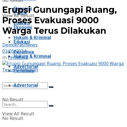
No Result
Erupsi Gunungapi Ruang,
Ekonomi
Politik
View All Result
Proses Evakuasi 9000
Edukasi
Ekonomi
Warga Terus Dilakukan
Hukum & Kriminal
Edukasi
DemokrasiNews
03/05/2024
Peristiwa
Hukum & Kriminal
in
Peristiwa
Advertorial
Peristiwa
Advertorial
No Result
View All Result
No Result