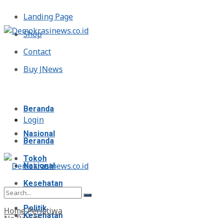
Landing Page
Shop
Contact
Buy JNews
Minggu, Agustus 9, 2026
Beranda
Login
Nasional
Beranda
Tokoh
Nasional
Kesehatan
Tokoh
Politik
Home
Peristiwa
Kesehatan