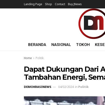
Landing Page
Shop
Contact
Buy JNews
BERANDA
NASIONAL
TOKOH
KESE
Home
Politik
Dapat Dukungan Dari A
Tambahan Energi, Sem
DEMOKRASINEWS
04/02/2024
in
Politik