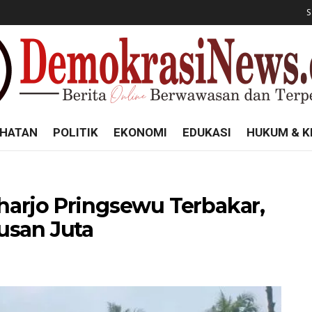
S
HATAN
POLITIK
EKONOMI
EDUKASI
HUKUM & K
arjo Pringsewu Terbakar,
usan Juta