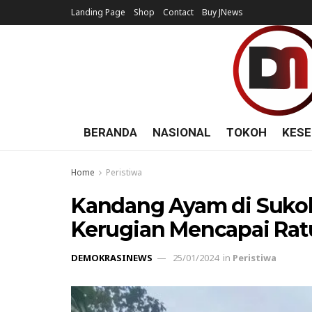
Landing Page
Shop
Contact
Buy JNews
BERANDA
NASIONAL
TOKOH
KESE
Home
Peristiwa
Kandang Ayam di Sukoh
Kerugian Mencapai Rat
DEMOKRASINEWS
25/01/2024
in
Peristiwa