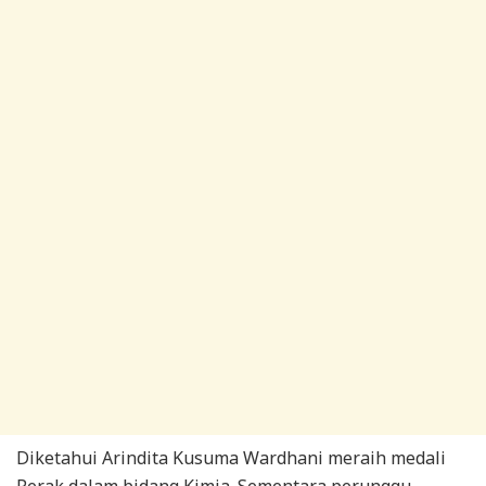
Diketahui Arindita Kusuma Wardhani meraih medali
Perak dalam bidang Kimia. Sementara perunggu