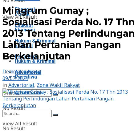
No Result
Mingrum Gumay ;
Ekonomi
Politik
View All Result
Sosialisasi Perda No. 17 Thn
Edukasi
Ekonomi
2013 Tentang Perlindungan
Hukum & Kriminal
Lahan Pertanian Pangan
Edukasi
Berkelanjutan
Peristiwa
Hukum & Kriminal
DemokrasiNews
Advertorial
Peristiwa
09/07/2021
in
Advertorial
,
Zona Wakil Rakyat
Advertorial
No Result
View All Result
No Result