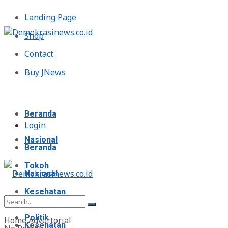
Landing Page
Shop
Contact
Buy JNews
Sabtu, Agustus 8, 2026
Beranda
Login
Nasional
Beranda
Tokoh
Nasional
Kesehatan
Tokoh
Politik
Home
Advertorial
Kesehatan