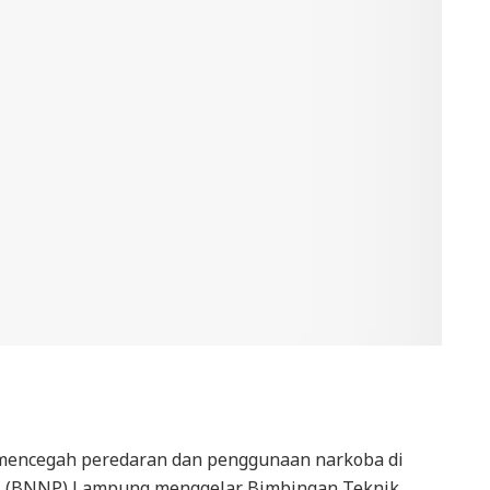
mencegah peredaran dan penggunaan narkoba di
si (BNNP) Lampung menggelar Bimbingan Teknik