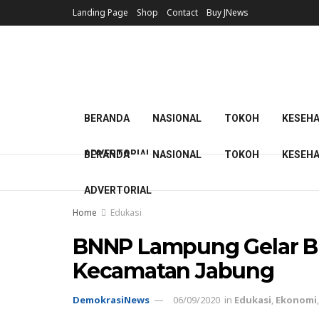
Landing Page
Shop
Contact
Buy JNews
BERANDA
NASIONAL
TOKOH
KESEH
ADVERTORIAL
BERANDA
NASIONAL
TOKOH
KESEH
ADVERTORIAL
Home
Edukasi
BNNP Lampung Gelar Bim
Kecamatan Jabung
DemokrasiNews
06/09/2020
in
Edukasi
,
Ekonomi