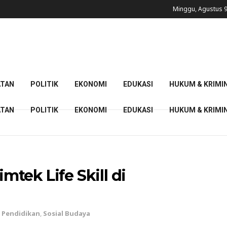
Minggu, Agustus 9
ATAN
POLITIK
EKONOMI
EDUKASI
HUKUM & KRIMI
ATAN
POLITIK
EKONOMI
EDUKASI
HUKUM & KRIMI
tek Life Skill di
,
Pendidikan
,
Sosial Budaya