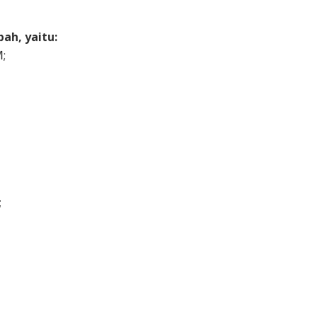
ah, yaitu:
;
;