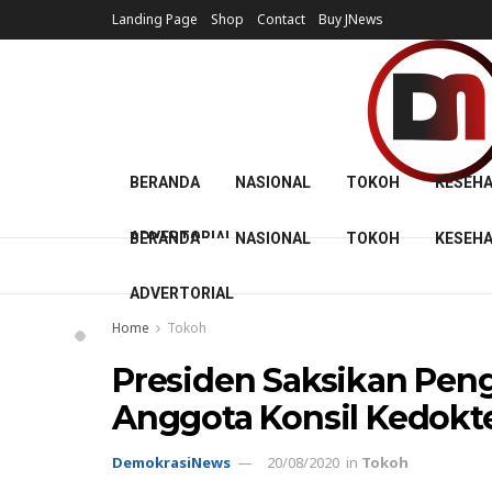
Landing Page
Shop
Contact
Buy JNews
BERANDA
NASIONAL
TOKOH
KESEH
ADVERTORIAL
BERANDA
NASIONAL
TOKOH
KESEH
ADVERTORIAL
Home
Tokoh
Presiden Saksikan Pe
Anggota Konsil Kedokt
DemokrasiNews
20/08/2020
in
Tokoh