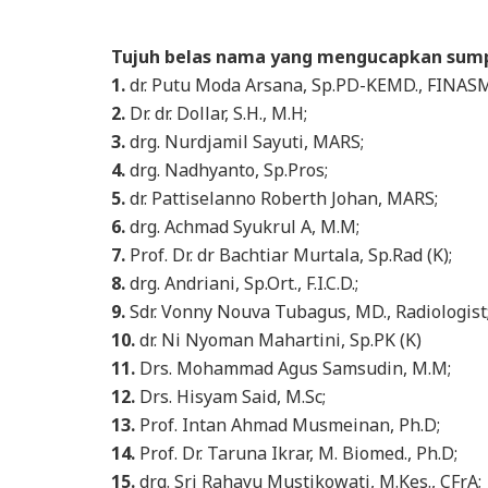
Tujuh belas nama yang mengucapkan sump
1.
dr. Putu Moda Arsana, Sp.PD-KEMD., FINASM
2.
Dr. dr. Dollar, S.H., M.H;
3.
drg. Nurdjamil Sayuti, MARS;
4.
drg. Nadhyanto, Sp.Pros;
5.
dr. Pattiselanno Roberth Johan, MARS;
6.
drg. Achmad Syukrul A, M.M;
7.
Prof. Dr. dr Bachtiar Murtala, Sp.Rad (K);
8.
drg. Andriani, Sp.Ort., F.I.C.D.;
9.
Sdr. Vonny Nouva Tubagus, MD., Radiologist
10.
dr. Ni Nyoman Mahartini, Sp.PK (K)
11.
Drs. Mohammad Agus Samsudin, M.M;
12.
Drs. Hisyam Said, M.Sc;
13.
Prof. Intan Ahmad Musmeinan, Ph.D;
14.
Prof. Dr. Taruna Ikrar, M. Biomed., Ph.D;
15.
drg. Sri Rahayu Mustikowati, M.Kes., CFrA;