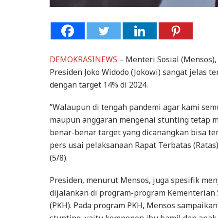
DEMOKRASINEWS
– Menteri Sosial (Mensos),
Presiden Joko Widodo (Jokowi) sangat jelas 
dengan target 14% di 2024.
”Walaupun di tengah pandemi agar kami semua
maupun anggaran mengenai stunting tetap m
benar-benar target yang dicanangkan bisa te
pers usai pelaksanaan Rapat Terbatas (Ratas)
(5/8).
Presiden, menurut Mensos, juga spesifik m
dijalankan di program-program Kementerian 
(PKH). Pada program PKH, Mensos sampaikan
stunting, yaitu komponen ibu hamil dan anak 