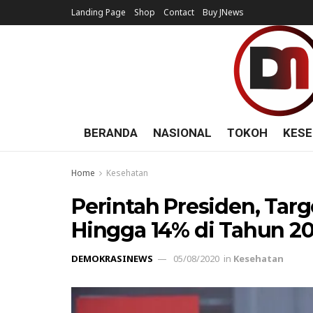
Landing Page
Shop
Contact
Buy JNews
BERANDA
NASIONAL
TOKOH
KESE
Home
Kesehatan
Perintah Presiden, Tar
Hingga 14% di Tahun 2
DEMOKRASINEWS
05/08/2020
in
Kesehatan