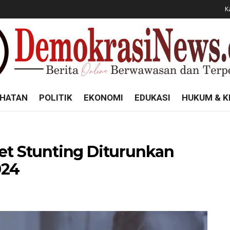
K
HATAN
POLITIK
EKONOMI
EDUKASI
HUKUM & K
get Stunting Diturunkan
024