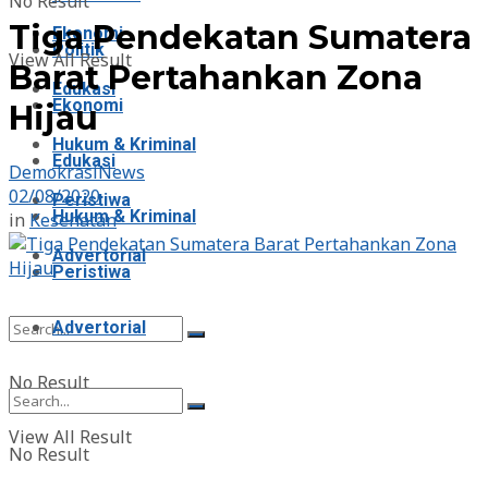
No Result
Tiga Pendekatan Sumatera
Ekonomi
Politik
View All Result
Barat Pertahankan Zona
Edukasi
Ekonomi
Hijau
Hukum & Kriminal
Edukasi
DemokrasiNews
02/08/2020
Peristiwa
Hukum & Kriminal
in
Kesehatan
Advertorial
Peristiwa
Advertorial
No Result
View All Result
No Result