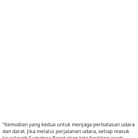
“Kemudian yang kedua untuk menjaga perbatasan udara
dan darat. Jika melalui perjalanan udara, setiap masuk
ke wilayah Sumatera Barat akan kita fasilitasi swab