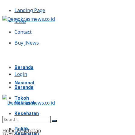
Landing Page
Shop
Contact
Buy JNews
Sabtu, Agustus 8, 2026
Beranda
Login
Nasional
Beranda
Tokoh
Nasional
Kesehatan
Tokoh
Politik
Home
Kesehatan
Kesehatan