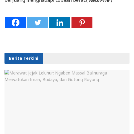
berjuang menghadapi cobaan berat.(
Red/Prie
)
Berita Terkini