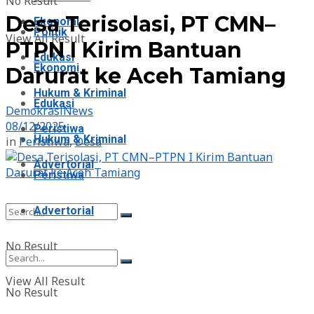
No Result
Desa Terisolasi, PT CMN–
Ekonomi
Politik
View All Result
PTPN I Kirim Bantuan
Edukasi
Ekonomi
Darurat ke Aceh Tamiang
Hukum & Kriminal
Edukasi
DemokrasiNews
08/12/2025
Peristiwa
Hukum & Kriminal
in
Peristiwa
,
Desa
Advertorial
Peristiwa
Advertorial
No Result
View All Result
No Result