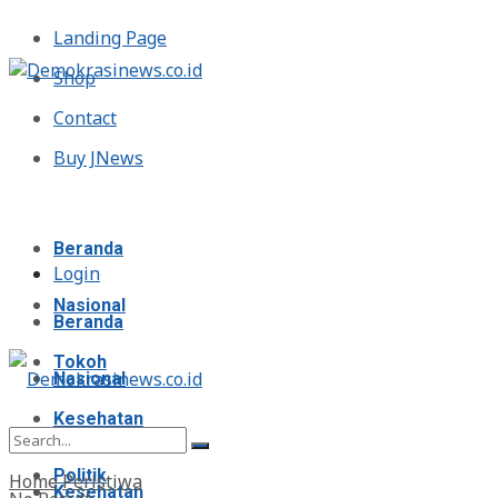
Landing Page
Shop
Contact
Buy JNews
Minggu, Agustus 9, 2026
Beranda
Login
Nasional
Beranda
Tokoh
Nasional
Kesehatan
Tokoh
Politik
Home
Peristiwa
Kesehatan