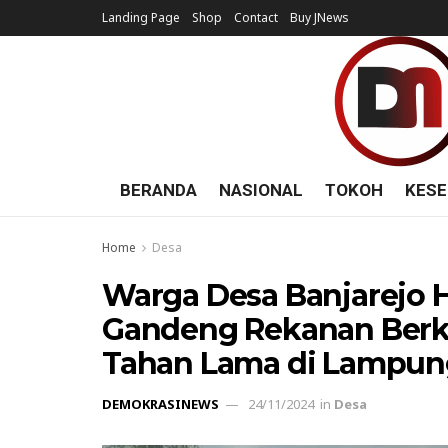
Landing Page
Shop
Contact
Buy JNews
BERANDA
NASIONAL
TOKOH
KESE
Home
Desa
Warga Desa Banjarejo 
Gandeng Rekanan Berkua
Tahan Lama di Lampun
DEMOKRASINEWS
24/11/2024
in
Desa