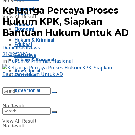
No Result
Keluarga Percaya Proses
Ekonomi
Politik
View All Result
Hukum KPK, Siapkan
Edukasi
Ekonomi
Bantuan Hukum Untuk AD
Hukum & Kriminal
Edukasi
DemokrasiNews
21/08/2022
Peristiwa
Hukum & Kriminal
in
Hukum & Kriminal
,
Nasional
Advertorial
Peristiwa
Advertorial
No Result
View All Result
No Result