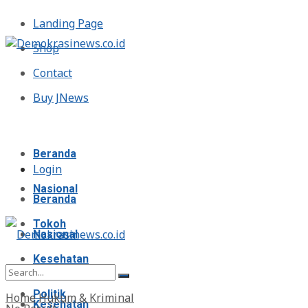
Landing Page
Shop
Contact
Buy JNews
Minggu, Agustus 9, 2026
Beranda
Login
Nasional
Beranda
Tokoh
Nasional
Kesehatan
Tokoh
Politik
Home
Hukum & Kriminal
Kesehatan