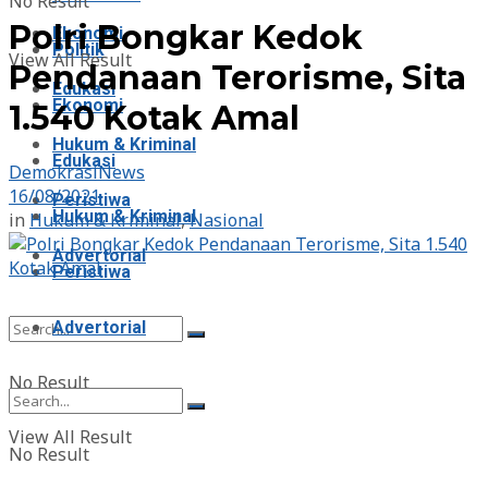
No Result
Polri Bongkar Kedok
Ekonomi
Politik
View All Result
Pendanaan Terorisme, Sita
Edukasi
Ekonomi
1.540 Kotak Amal
Hukum & Kriminal
Edukasi
DemokrasiNews
16/08/2021
Peristiwa
Hukum & Kriminal
in
Hukum & Kriminal
,
Nasional
Advertorial
Peristiwa
Advertorial
No Result
View All Result
No Result