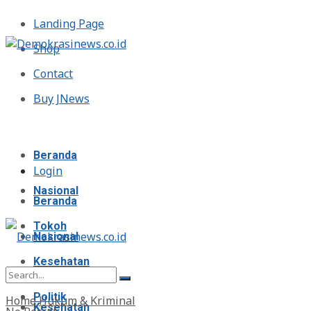
Landing Page
Shop
Contact
Buy JNews
Kamis, Agustus 6, 2026
Beranda
Login
Nasional
Beranda
Tokoh
Nasional
Kesehatan
Tokoh
Politik
Home
Hukum & Kriminal
Kesehatan